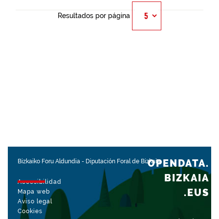
Resultados por página
OPENDATA.
Bizkaiko Foru Aldundia
-
Diputación Foral de Bizkaia
BIZKAIA
Accesibilidad
.EUS
Mapa web
Aviso legal
Cookies