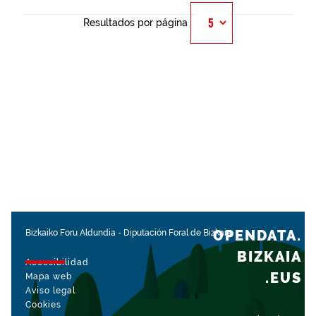
Resultados por página
OPENDATA.
Bizkaiko Foru Aldundia
-
Diputación Foral de Bizkaia
BIZKAIA
Accesibilidad
.EUS
Mapa web
Aviso legal
Cookies