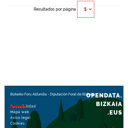
Resultados por página
OPENDATA.
Bizkaiko Foru Aldundia
-
Diputación Foral de Bizkaia
BIZKAIA
Accesibilidad
.EUS
Mapa web
Aviso legal
Cookies