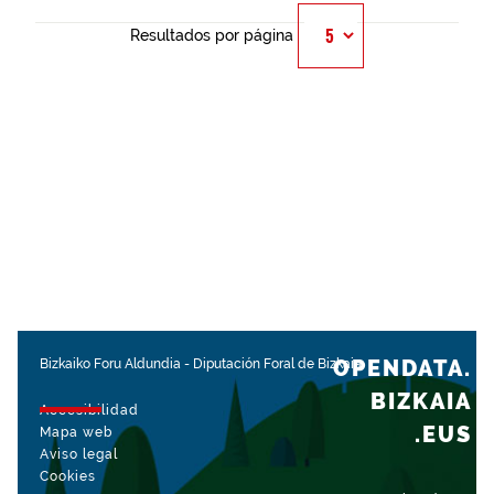
Resultados por página
OPENDATA.
Bizkaiko Foru Aldundia
-
Diputación Foral de Bizkaia
BIZKAIA
Accesibilidad
.EUS
Mapa web
Aviso legal
Cookies