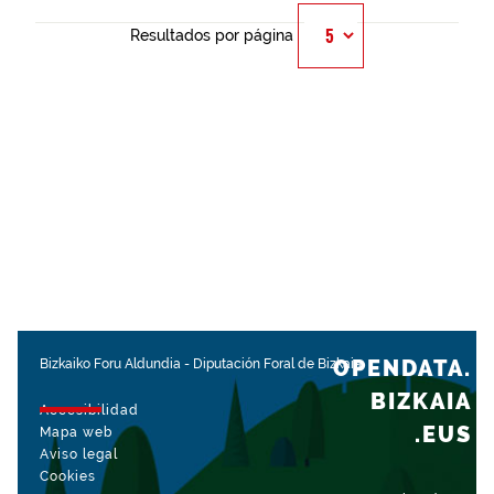
Resultados por página
OPENDATA.
Bizkaiko Foru Aldundia
-
Diputación Foral de Bizkaia
BIZKAIA
Accesibilidad
.EUS
Mapa web
Aviso legal
Cookies