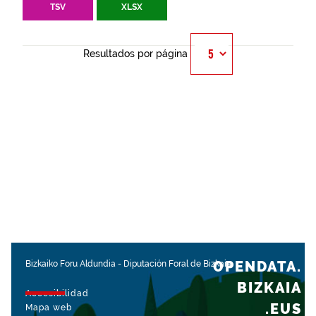
TSV
XLSX
Resultados por página
OPENDATA.
Bizkaiko Foru Aldundia
-
Diputación Foral de Bizkaia
BIZKAIA
Accesibilidad
.EUS
Mapa web