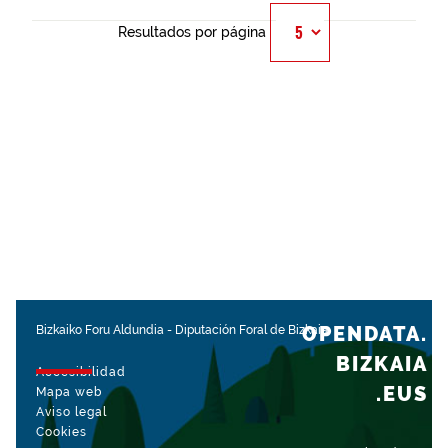
Resultados por página
OPENDATA.
Bizkaiko Foru Aldundia
-
Diputación Foral de Bizkaia
BIZKAIA
Accesibilidad
.EUS
Mapa web
Aviso legal
Cookies