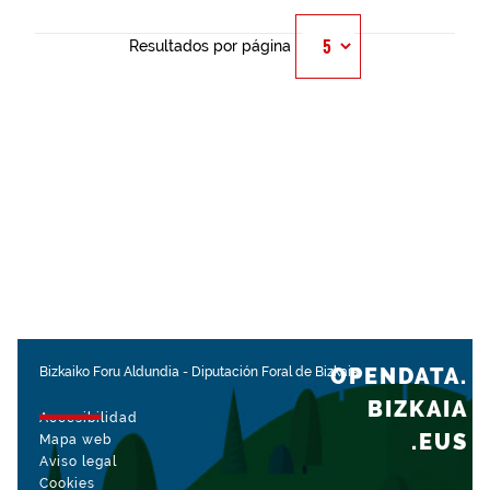
Resultados por página
OPENDATA.
Bizkaiko Foru Aldundia
-
Diputación Foral de Bizkaia
BIZKAIA
Accesibilidad
.EUS
Mapa web
Aviso legal
Cookies