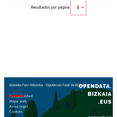
Resultados por página
OPENDATA.
Bizkaiko Foru Aldundia
-
Diputación Foral de Bizkaia
BIZKAIA
Accesibilidad
.EUS
Mapa web
Aviso legal
Cookies