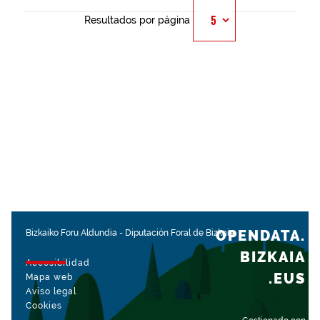
Resultados por página
OPENDATA.
Bizkaiko Foru Aldundia
-
Diputación Foral de Bizkaia
BIZKAIA
Accesibilidad
.EUS
Mapa web
Aviso legal
Cookies