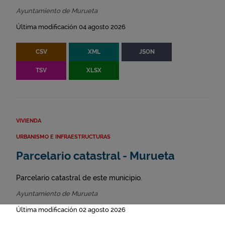
Ayuntamiento de Murueta
Última modificación 04 agosto 2026
CSV
XML
JSON
TSV
XLSX
VIVIENDA
URBANISMO E INFRAESTRUCTURAS
Parcelario catastral - Murueta
Parcelario catastral de este municipio.
Ayuntamiento de Murueta
Última modificación 02 agosto 2026