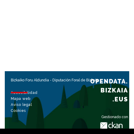
OPENDATA.
Bizkaiko Foru Aldundia
-
Diputación Foral de Bizkaia
BIZKAIA
Accesibilidad
.EUS
Mapa web
Aviso legal
Cookies
Gestionado con