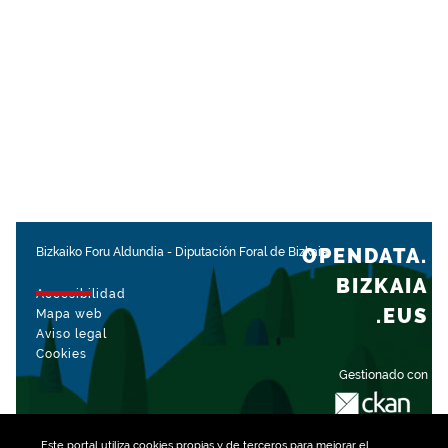
OPENDATA.
Bizkaiko Foru Aldundia
-
Diputación Foral de Bizkaia
BIZKAIA
Accesibilidad
.EUS
Mapa web
Aviso legal
Cookies
Gestionado con
Este portal utiliza
cookies
propias y de terceros para mejorar el