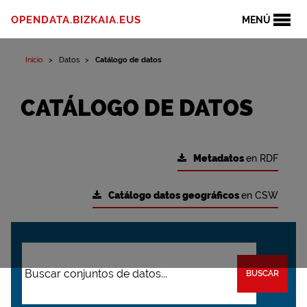
OPENDATA.BIZKAIA.EUS
MENÚ
Inicio
Datos
Catálogo de datos
CATÁLOGO DE DATOS
Metadatos
en RDF
Catálogo datos geográficos
en CSW
BUSCAR