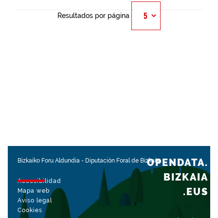
Resultados por página
OPENDATA.
Bizkaiko Foru Aldundia
-
Diputación Foral de Bizkaia
BIZKAIA
Accesibilidad
.EUS
Mapa web
Aviso legal
Cookies