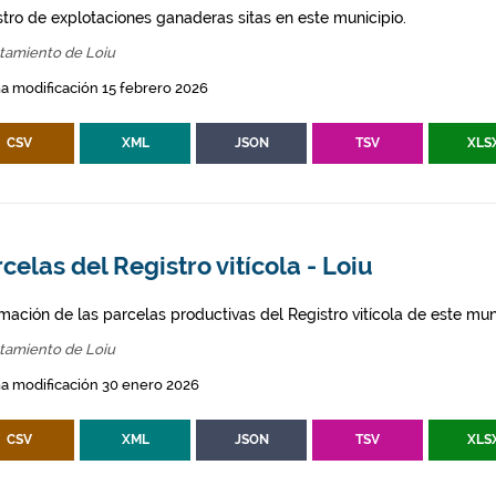
stro de explotaciones ganaderas sitas en este municipio.
tamiento de Loiu
a modificación 15 febrero 2026
CSV
XML
JSON
TSV
XLS
celas del Registro vitícola - Loiu
mación de las parcelas productivas del Registro vitícola de este mun
tamiento de Loiu
a modificación 30 enero 2026
CSV
XML
JSON
TSV
XLS