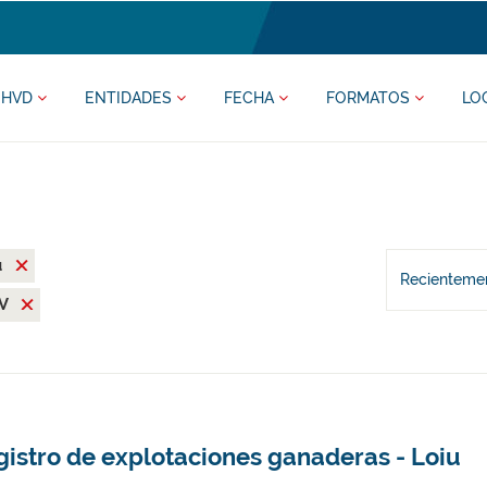
HVD
ENTIDADES
FECHA
FORMATOS
LO
u
Recientemen
SV
gistro de explotaciones ganaderas - Loiu