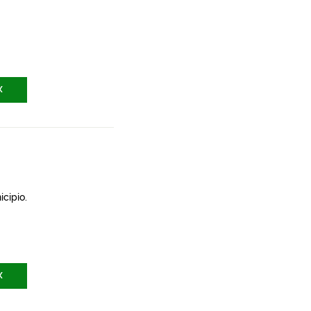
X
icipio.
X