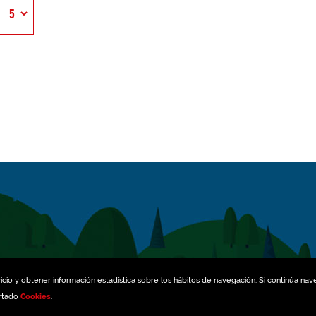
icio y obtener información estadística sobre los hábitos de navegación. Si continúa na
artado
Cookies
.