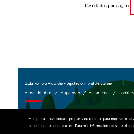
Resultados por página
Bizkaiko Foru Aldundia
-
Diputación Foral de Bizkaia
/
/
/
Accesibilidad
Mapa web
Aviso legal
Cookies
Gestionado con
Este portal utiliza
cookies
propias y de terceros para mejorar el serv
considera que acepta su uso. Para más información, consulte el ap