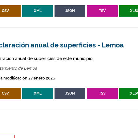
CSV
XML
JSON
TSV
XLS
claración anual de superficies - Lemoa
aración anual de superficies de este municipio.
tamiento de Lemoa
a modificación 27 enero 2026
CSV
XML
JSON
TSV
XLS