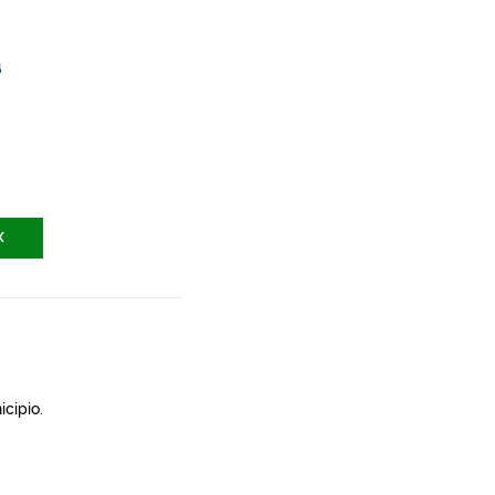
a
X
icipio.