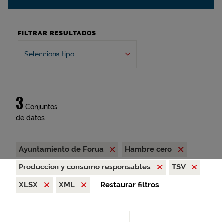
FILTRAR RESULTADOS
Selecciona tipo
3
Conjuntos
de datos
Ayuntamiento de Forua
Hambre cero
Produccion y consumo responsables
TSV
XLSX
XML
Restaurar filtros