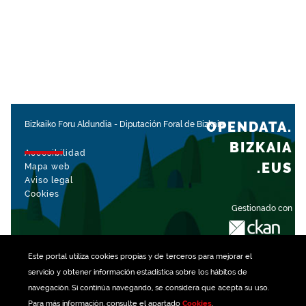
OPENDATA.
Bizkaiko Foru Aldundia
-
Diputación Foral de Bizkaia
BIZKAIA
Accesibilidad
.EUS
Mapa web
Aviso legal
Cookies
Gestionado con
Este portal utiliza
cookies
propias y de terceros para mejorar el
servicio y obtener información estadística sobre los hábitos de
navegación. Si continúa navegando, se considera que acepta su uso.
Para más información, consulte el apartado
Cookies
.