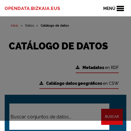
OPENDATA.BIZKAIA.EUS
MENÚ
Inicio
Datos
Catálogo de datos
CATÁLOGO DE DATOS
Metadatos
en RDF
Catálogo datos geográficos
en CSW
BUSCAR