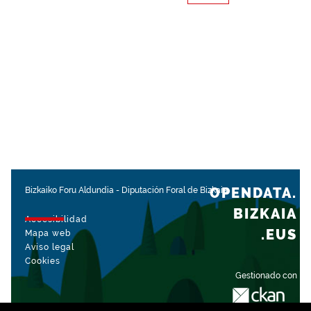
OPENDATA.
Bizkaiko Foru Aldundia
-
Diputación Foral de Bizkaia
BIZKAIA
Accesibilidad
.EUS
Mapa web
Aviso legal
Cookies
Gestionado con