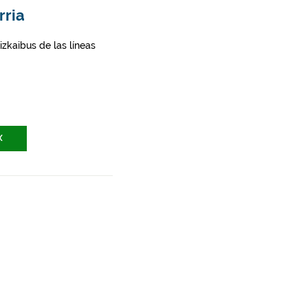
rria
zkaibus de las líneas
X