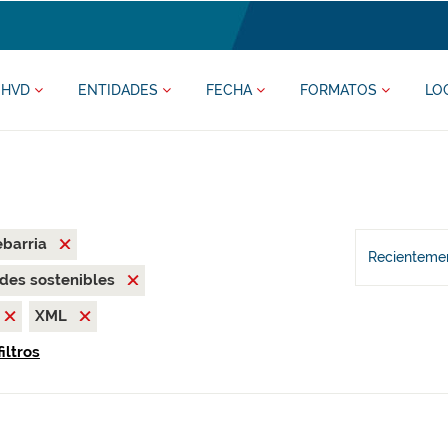
HVD
ENTIDADES
FECHA
FORMATOS
LO
ebarria
Recientemen
des sostenibles
XML
iltros