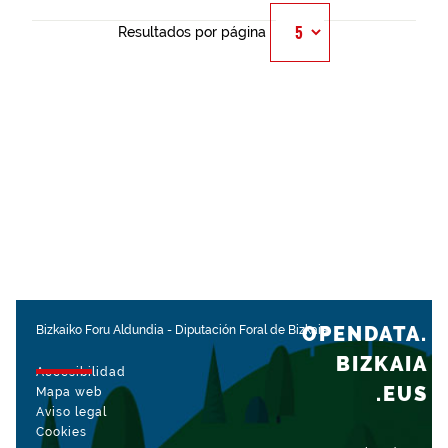
Resultados por página
OPENDATA.
Bizkaiko Foru Aldundia
-
Diputación Foral de Bizkaia
BIZKAIA
Accesibilidad
.EUS
Mapa web
Aviso legal
Cookies