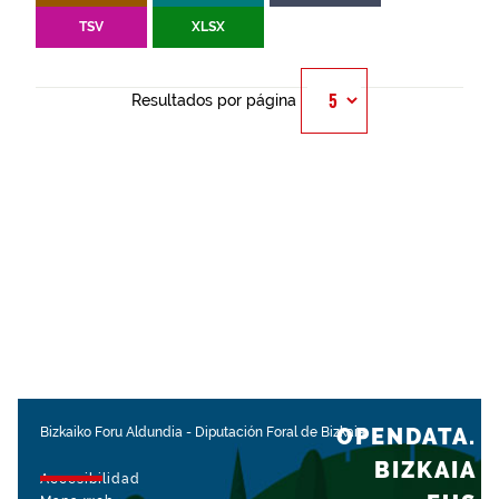
TSV
XLSX
Resultados por página
OPENDATA.
Bizkaiko Foru Aldundia
-
Diputación Foral de Bizkaia
BIZKAIA
Accesibilidad