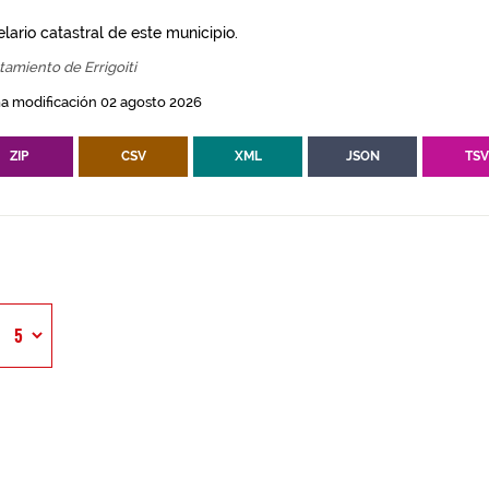
lario catastral de este municipio.
amiento de Errigoiti
a modificación 02 agosto 2026
ZIP
CSV
XML
JSON
TS