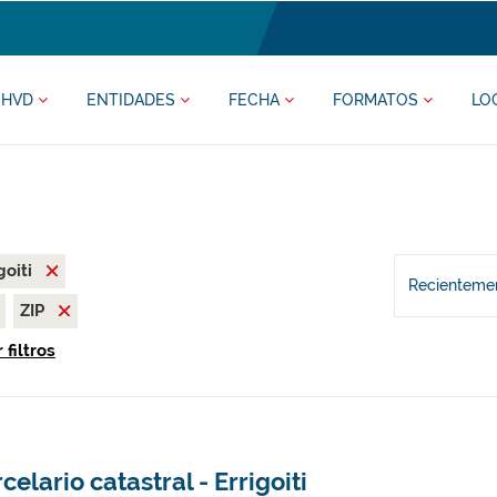
HVD
ENTIDADES
FECHA
FORMATOS
LO
goiti
Recientemen
ZIP
 filtros
celario catastral - Errigoiti