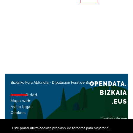
OPENDATA.
Bizkaiko Foru Aldundia
-
Diputación Foral de Bizkaia
BIZKAIA
Accesibilidad
.EUS
Mapa web
Aviso legal
Cookies
Gestionado con
Este portal utiliza
cookies
propias y de terceros para mejorar el