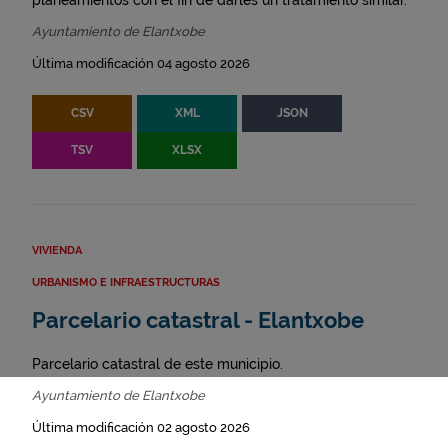
planeamientos con el fin de darles un tratamiento similar.
Ayuntamiento de Elantxobe
Última modificación 04 agosto 2026
CSV
XML
JSON
TSV
XLSX
VIVIENDA
URBANISMO E INFRAESTRUCTURAS
Parcelario catastral - Elantxobe
Parcelario catastral de este municipio.
Ayuntamiento de Elantxobe
Última modificación 02 agosto 2026