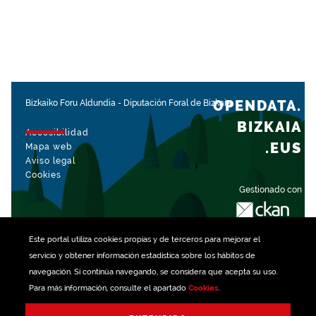
OPENDATA.
Bizkaiko Foru Aldundia
-
Diputación Foral de Bizkaia
BIZKAIA
Accesibilidad
.EUS
Mapa web
Aviso legal
Cookies
Gestionado con
Este portal utiliza
cookies
propias y de terceros para mejorar el
servicio y obtener información estadística sobre los hábitos de
navegación. Si continúa navegando, se considera que acepta su uso.
Para más información, consulte el apartado
Cookies
.