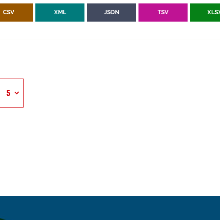
CSV
XML
JSON
TSV
XLS