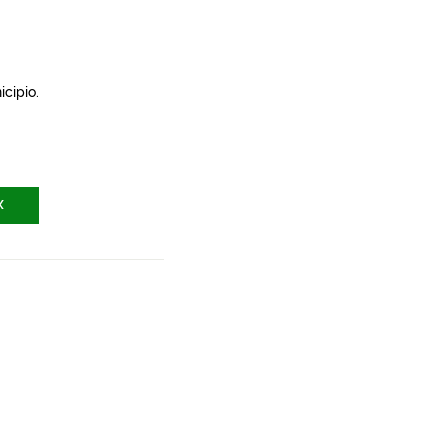
icipio.
X