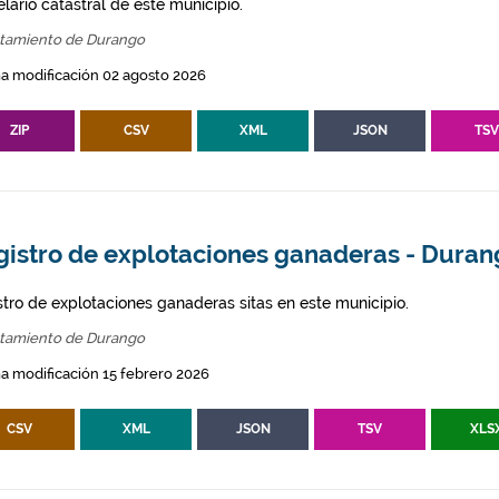
lario catastral de este municipio.
tamiento de Durango
a modificación 02 agosto 2026
ZIP
CSV
XML
JSON
TS
gistro de explotaciones ganaderas - Dura
stro de explotaciones ganaderas sitas en este municipio.
tamiento de Durango
a modificación 15 febrero 2026
CSV
XML
JSON
TSV
XLS