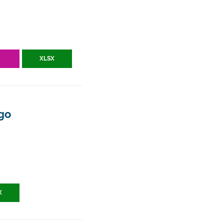
V
XLSX
ngo
X