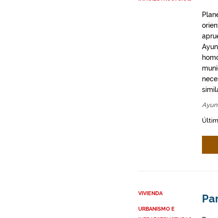
Plan
orie
apru
Ayun
homo
munic
neces
simil
Ayun
Últim
VIVIENDA
Par
URBANISMO E