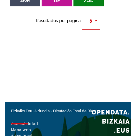
JSON
TSV
XLSX
Resultados por página
OPENDATA.
Bizkaiko Foru Aldundia
-
Diputación Foral de Bizkaia
BIZKAIA
Accesibilidad
.EUS
Mapa web