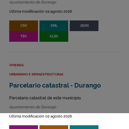
Ayuntamiento de Durango
Última modificación 04 agosto 2026
CSV
XML
JSON
TSV
XLSX
VIVIENDA
URBANISMO E INFRAESTRUCTURAS
Parcelario catastral - Durango
Parcelario catastral de este municipio.
Ayuntamiento de Durango
Última modificación 02 agosto 2026