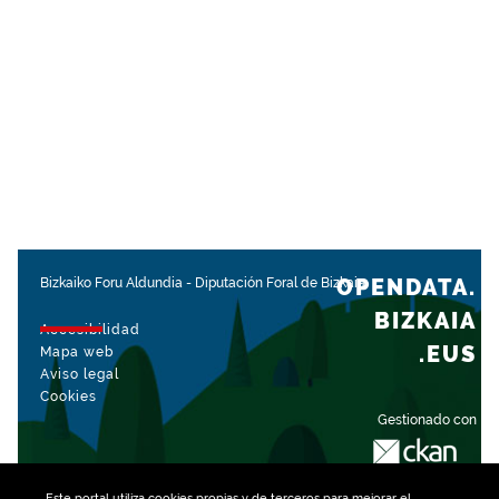
OPENDATA.
Bizkaiko Foru Aldundia
-
Diputación Foral de Bizkaia
BIZKAIA
Accesibilidad
.EUS
Mapa web
Aviso legal
Cookies
Gestionado con
Este portal utiliza
cookies
propias y de terceros para mejorar el