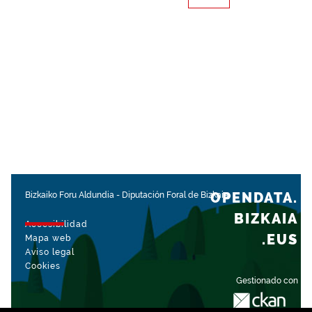
OPENDATA.
Bizkaiko Foru Aldundia
-
Diputación Foral de Bizkaia
BIZKAIA
Accesibilidad
.EUS
Mapa web
Aviso legal
Cookies
Gestionado con