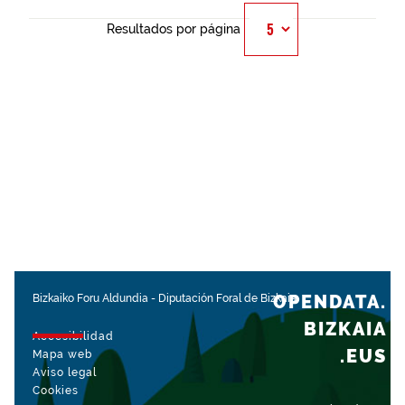
Resultados por página
OPENDATA.
Bizkaiko Foru Aldundia
-
Diputación Foral de Bizkaia
BIZKAIA
Accesibilidad
.EUS
Mapa web
Aviso legal
Cookies