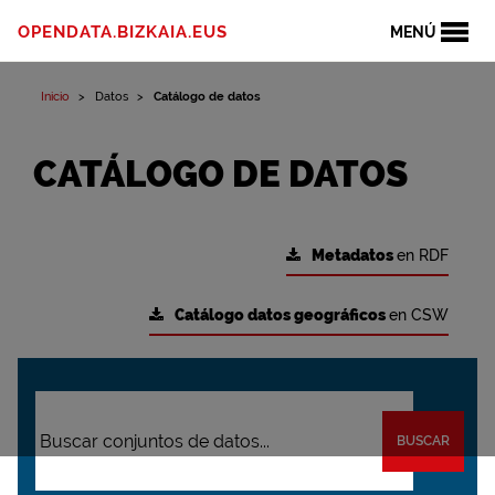
OPENDATA.BIZKAIA.EUS
MENÚ
Inicio
Datos
Catálogo de datos
CATÁLOGO DE DATOS
Metadatos
en RDF
Catálogo datos geográficos
en CSW
BUSCAR