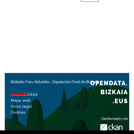
OPENDATA.
Bizkaiko Foru Aldundia
-
Diputación Foral de Bizkaia
BIZKAIA
Accesibilidad
.EUS
Mapa web
Aviso legal
Cookies
Gestionado con