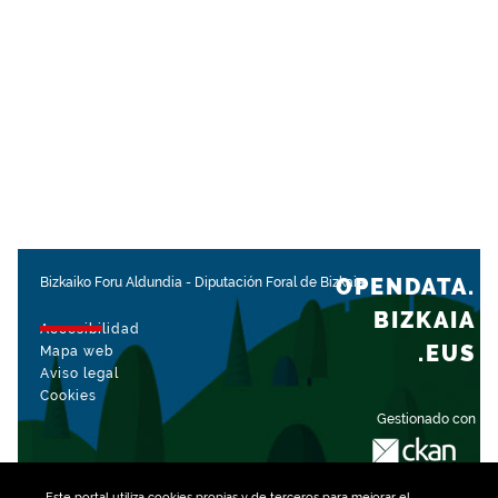
OPENDATA.
Bizkaiko Foru Aldundia
-
Diputación Foral de Bizkaia
BIZKAIA
Accesibilidad
.EUS
Mapa web
Aviso legal
Cookies
Gestionado con
Este portal utiliza
cookies
propias y de terceros para mejorar el