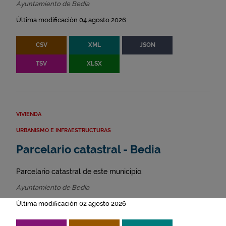
Ayuntamiento de Bedia
Última modificación 04 agosto 2026
CSV
XML
JSON
TSV
XLSX
VIVIENDA
URBANISMO E INFRAESTRUCTURAS
Parcelario catastral - Bedia
Parcelario catastral de este municipio.
Ayuntamiento de Bedia
Última modificación 02 agosto 2026