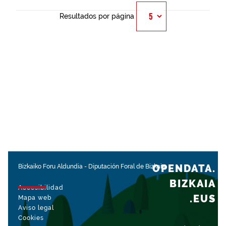
Resultados por página
OPENDATA.
Bizkaiko Foru Aldundia
-
Diputación Foral de Bizkaia
BIZKAIA
Accesibilidad
.EUS
Mapa web
Aviso legal
Cookies