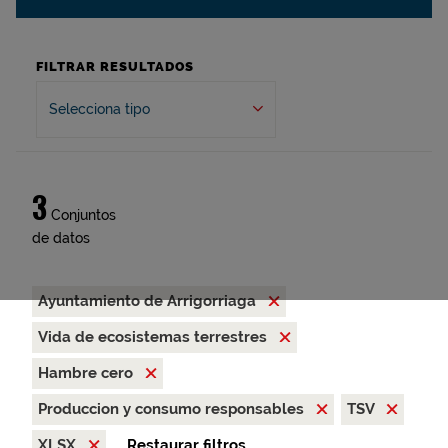
FILTRAR RESULTADOS
Selecciona tipo
3
Conjuntos
de datos
Ayuntamiento de Arrigorriaga
Vida de ecosistemas terrestres
Hambre cero
Produccion y consumo responsables
TSV
XLSX
Restaurar filtros