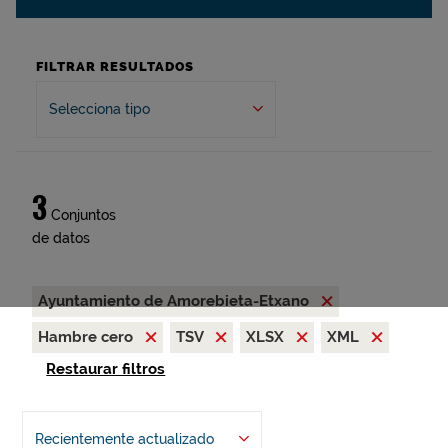
FILTRAR RESULTADOS
Selecciona tipo
3
Conjuntos
de datos
Ayuntamiento de Amorebieta-Etxano
Hambre cero
TSV
XLSX
XML
Restaurar filtros
Recientemente actualizado