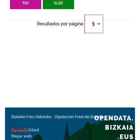
TSV
XLSX
Resultados por página
OPENDATA.
Bizkaiko Foru Aldundia
-
Diputación Foral de Bizkaia
BIZKAIA
Accesibilidad
.EUS
Mapa web