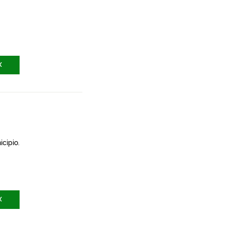
X
icipio.
X