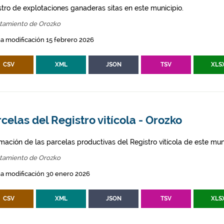
stro de explotaciones ganaderas sitas en este municipio.
tamiento de Orozko
a modificación 15 febrero 2026
CSV
XML
JSON
TSV
XLS
celas del Registro vitícola - Orozko
mación de las parcelas productivas del Registro vitícola de este mun
tamiento de Orozko
a modificación 30 enero 2026
CSV
XML
JSON
TSV
XLS