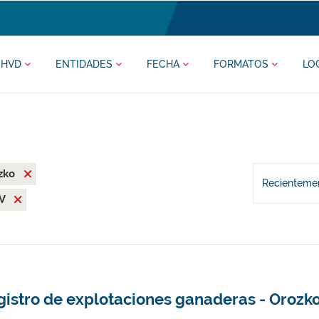
HVD
ENTIDADES
FECHA
FORMATOS
LO
zko
Recientemen
SV
gistro de explotaciones ganaderas - Orozk