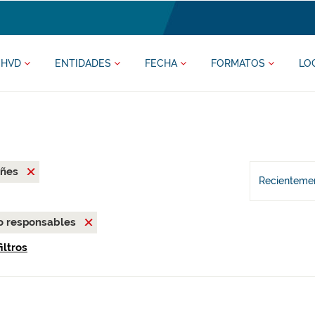
HVD
ENTIDADES
FECHA
FORMATOS
LO
eñes
Recientemen
o responsables
iltros