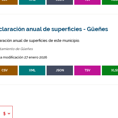
laración anual de superficies - Güeñes
aración anual de superficies de este municipio.
tamiento de Güeñes
a modificación 27 enero 2026
CSV
XML
JSON
TSV
XLS