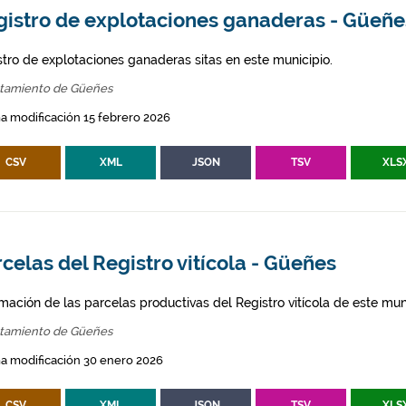
gistro de explotaciones ganaderas - Güeñe
stro de explotaciones ganaderas sitas en este municipio.
tamiento de Güeñes
a modificación 15 febrero 2026
CSV
XML
JSON
TSV
XLS
celas del Registro vitícola - Güeñes
mación de las parcelas productivas del Registro vitícola de este mun
tamiento de Güeñes
a modificación 30 enero 2026
CSV
XML
JSON
TSV
XLS