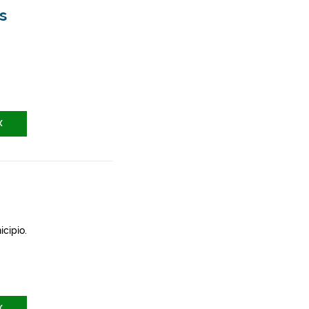
s
X
icipio.
X