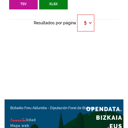
TSV
XLSX
Resultados por página
OPENDATA.
Bizkaiko Foru Aldundia
-
Diputación Foral de Bizkaia
BIZKAIA
Accesibilidad
.EUS
Mapa web