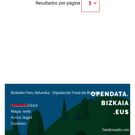
Resultados por página
OPENDATA.
Bizkaiko Foru Aldundia
-
Diputación Foral de Bizkaia
BIZKAIA
Accesibilidad
.EUS
Mapa web
Aviso legal
Cookies
Gestionado con