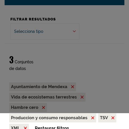
FILTRAR RESULTADOS
Selecciona tipo
3
Conjuntos
de datos
Ayuntamiento de Mendexa
Vida de ecosistemas terrestres
Hambre cero
Produccion y consumo responsables
TSV
XML
Restaurar filtros