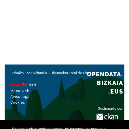
OPENDATA.
Bizkaiko Foru Aldundia
-
Diputación Foral de Bizkaia
BIZKAIA
Accesibilidad
.EUS
Mapa web
Aviso legal
Cookies
Gestionado con
Este portal utiliza
cookies
propias y de terceros para mejorar el