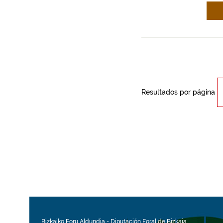
Resultados por página
Bizkaiko Foru Aldundia
-
Diputación Foral de Bizkaia