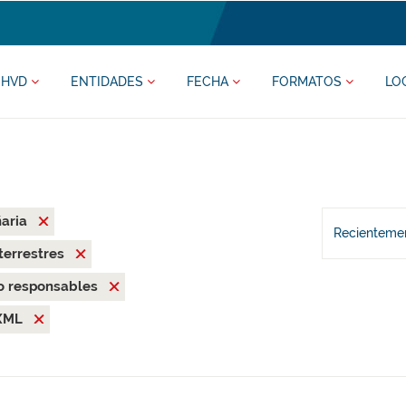
HVD
ENTIDADES
FECHA
FORMATOS
LO
ñaria
Recientemen
terrestres
o responsables
XML