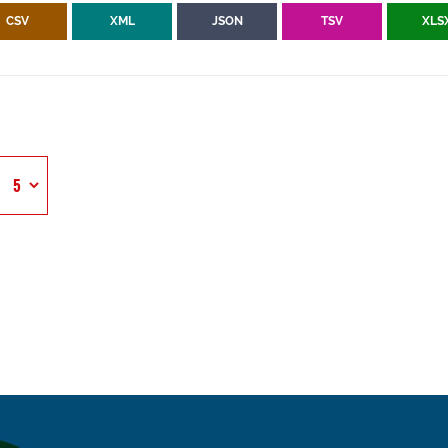
CSV
XML
JSON
TSV
XLS