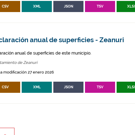
CSV
XML
JSON
TSV
XLS
laración anual de superficies - Zeanuri
aración anual de superficies de este municipio.
tamiento de Zeanuri
a modificación 27 enero 2026
CSV
XML
JSON
TSV
XLS