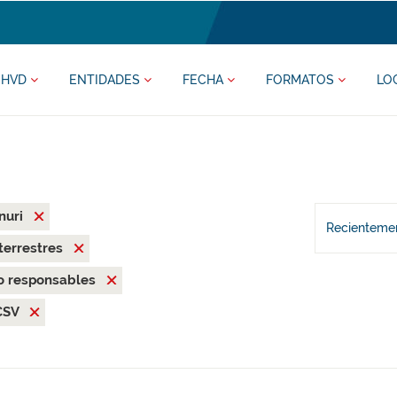
HVD
ENTIDADES
FECHA
FORMATOS
LO
nuri
Recientemen
terrestres
o responsables
CSV