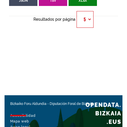
JSON
TSV
XLSX
Resultados por página
OPENDATA.
Bizkaiko Foru Aldundia
-
Diputación Foral de Bizkaia
BIZKAIA
Accesibilidad
.EUS
Mapa web