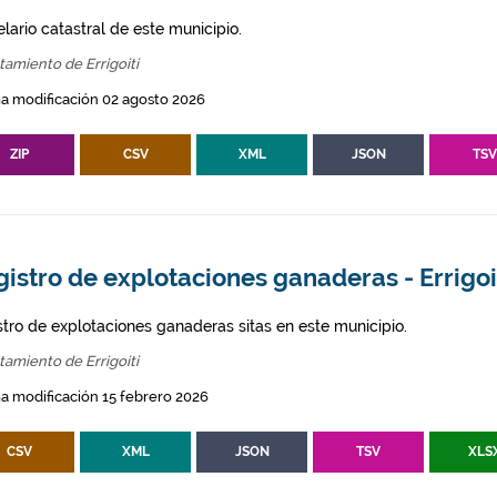
lario catastral de este municipio.
amiento de Errigoiti
a modificación 02 agosto 2026
ZIP
CSV
XML
JSON
TS
istro de explotaciones ganaderas - Errigoi
stro de explotaciones ganaderas sitas en este municipio.
amiento de Errigoiti
a modificación 15 febrero 2026
CSV
XML
JSON
TSV
XLS