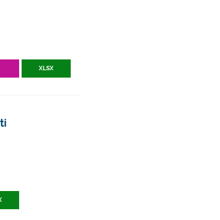
V
XLSX
ti
X