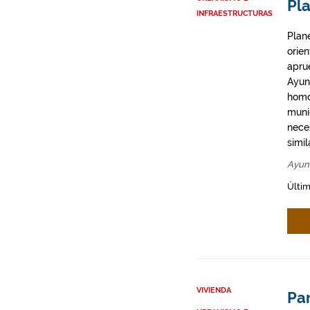
Pla
INFRAESTRUCTURAS
Plan
orie
apru
Ayun
homo
munic
neces
simil
Ayunt
Últim
VIVIENDA
Par