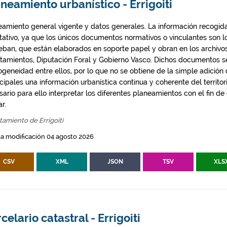
neamiento urbanístico - Errigoiti
eamiento general vigente y datos generales. La información recogida
ntativo, ya que los únicos documentos normativos o vinculantes son 
eban, que están elaborados en soporte papel y obran en los archivo
tamientos, Diputación Foral y Gobierno Vasco. Dichos documentos s
geneidad entre ellos, por lo que no se obtiene de la simple adición
ipales una información urbanística continua y coherente del territor
ario para ello interpretar los diferentes planeamientos con el fin de
ar.
amiento de Errigoiti
a modificación 04 agosto 2026
CSV
XML
JSON
TSV
XLS
celario catastral - Errigoiti