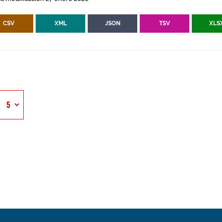
CSV
XML
JSON
TSV
XLS