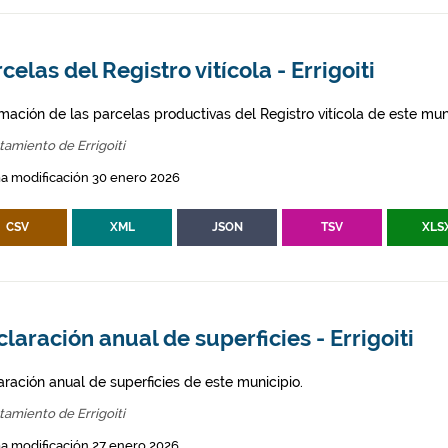
celas del Registro vitícola - Errigoiti
mación de las parcelas productivas del Registro vitícola de este mun
amiento de Errigoiti
a modificación 30 enero 2026
CSV
XML
JSON
TSV
XLS
laración anual de superficies - Errigoiti
aración anual de superficies de este municipio.
amiento de Errigoiti
a modificación 27 enero 2026