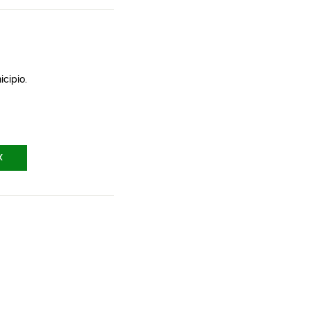
icipio.
X