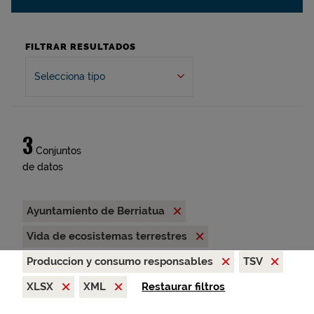
FILTRAR RESULTADOS
Selecciona tipo
3
Conjuntos
de datos
Ayuntamiento de Berriatua
Vida de ecosistemas terrestres
Produccion y consumo responsables
TSV
XLSX
XML
Restaurar filtros