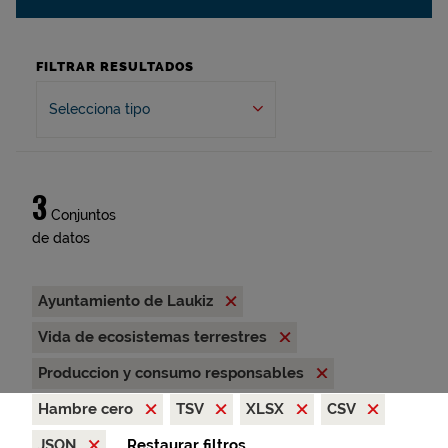
FILTRAR RESULTADOS
Selecciona tipo
3
Conjuntos
de datos
Ayuntamiento de Laukiz
Vida de ecosistemas terrestres
Produccion y consumo responsables
Hambre cero
TSV
XLSX
CSV
JSON
Restaurar filtros