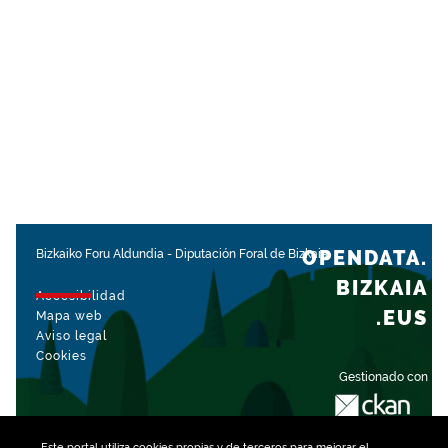
OPENDATA.
Bizkaiko Foru Aldundia
-
Diputación Foral de Bizkaia
BIZKAIA
Accesibilidad
.EUS
Mapa web
Aviso legal
Cookies
Gestionado con
Este portal utiliza
cookies
propias y de terceros para mejorar el