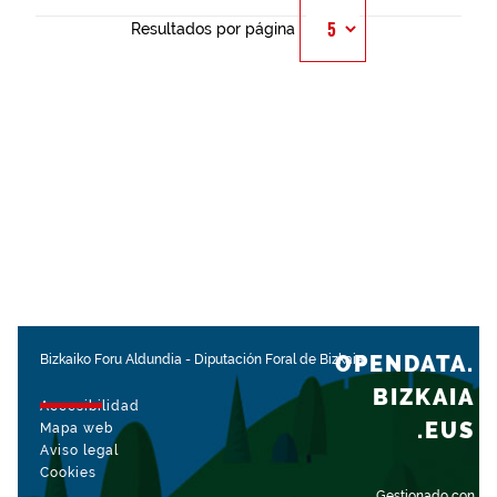
Resultados por página
OPENDATA.
Bizkaiko Foru Aldundia
-
Diputación Foral de Bizkaia
BIZKAIA
Accesibilidad
.EUS
Mapa web
Aviso legal
Cookies
Gestionado con