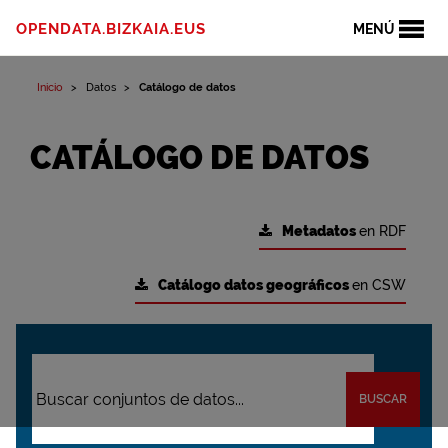
OPENDATA.BIZKAIA.EUS
MENÚ
Inicio
Datos
Catálogo de datos
CATÁLOGO DE DATOS
Metadatos
en RDF
Catálogo datos geográficos
en CSW
BUSCAR