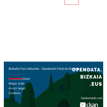
OPENDATA.
Bizkaiko Foru Aldundia
-
Diputación Foral de Bizkaia
BIZKAIA
Accesibilidad
.EUS
Mapa web
Aviso legal
Cookies
Gestionado con