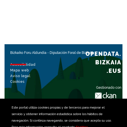
OPENDATA.
Bizkaiko Foru Aldundia
-
Diputación Foral de Bizkaia
BIZKAIA
Accesibilidad
.EUS
Mapa web
Aviso legal
Cookies
Gestionado con
Este portal utiliza
cookies
propias y de terceros para mejorar el
servicio y obtener información estadística sobre los hábitos de
navegación. Si continúa navegando, se considera que acepta su uso.