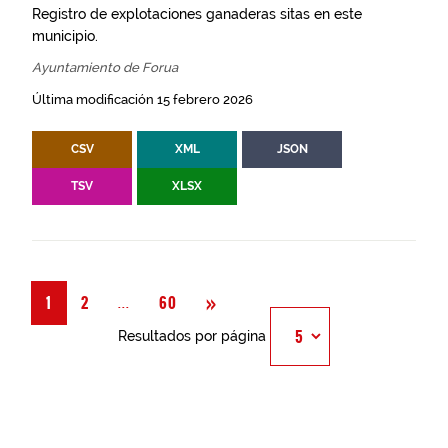
Registro de explotaciones ganaderas sitas en este
municipio.
Ayuntamiento de Forua
Última modificación 15 febrero 2026
CSV
XML
JSON
TSV
XLSX
Siguiente
»
Página
...
1
2
60
Resultados por página