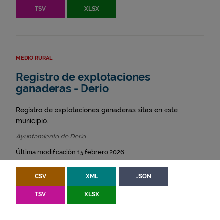
TSV
XLSX
MEDIO RURAL
Registro de explotaciones
ganaderas - Derio
Registro de explotaciones ganaderas sitas en este
municipio.
Ayuntamiento de Derio
Última modificación 15 febrero 2026
CSV
XML
JSON
TSV
XLSX