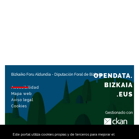
OPENDATA.
Bizkaiko Foru Aldundia
-
Diputación Foral de Bizkaia
BIZKAIA
Accesibilidad
.EUS
Mapa web
Aviso legal
Cookies
Gestionado con
Este portal utiliza
cookies
propias y de terceros para mejorar el