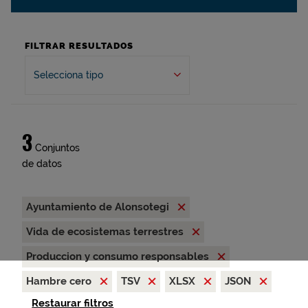
FILTRAR RESULTADOS
Selecciona tipo
3
Conjuntos
de datos
Ayuntamiento de Alonsotegi
Vida de ecosistemas terrestres
Produccion y consumo responsables
Hambre cero
TSV
XLSX
JSON
Restaurar filtros