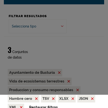
FILTRAR RESULTADOS
Selecciona tipo
3
Conjuntos
de datos
Ayuntamiento de Busturia
Vida de ecosistemas terrestres
Produccion y consumo responsables
Hambre cero
TSV
XLSX
JSON
XML
Restaurar filtros