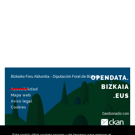
OPENDATA.
Bizkaiko Foru Aldundia
-
Diputación Foral de Bizkaia
BIZKAIA
Accesibilidad
.EUS
Mapa web
Aviso legal
Cookies
Gestionado con
Este portal utiliza
cookies
propias y de terceros para mejorar el